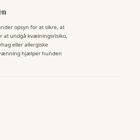
en
nder opsyn for at sikre, at
r at undgå kvælningsrisiko,
ag eller allergiske
tilvænning hjælper hunden