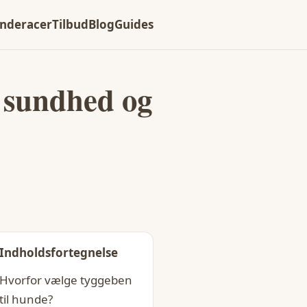
nderacer
Tilbud
Blog
Guides
l sundhed og
Indholdsfortegnelse
Hvorfor vælge tyggeben
til hunde?