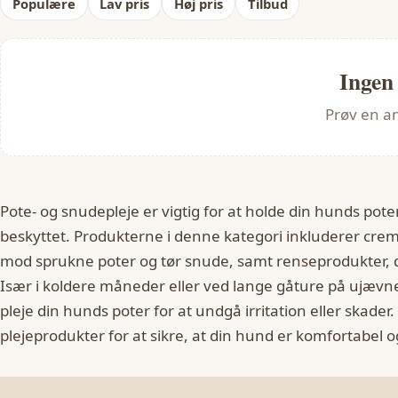
Populære
Lav pris
Høj pris
Tilbud
Ingen
Prøv en an
Pote- og snudepleje er vigtig for at holde din hunds pot
beskyttet. Produkterne i denne kategori inkluderer crem
mod sprukne poter og tør snude, samt renseprodukter, d
Især i koldere måneder eller ved lange gåture på ujævne 
pleje din hunds poter for at undgå irritation eller skader.
plejeprodukter for at sikre, at din hund er komfortabel o