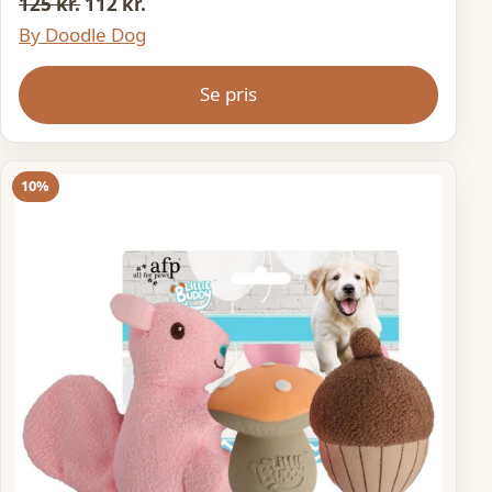
125 kr.
112 kr.
By Doodle Dog
Se pris
10%